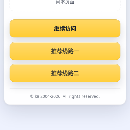
问本页面
继续访问
推荐线路一
推荐线路二
© k8 2004-2026. All rights reserved.